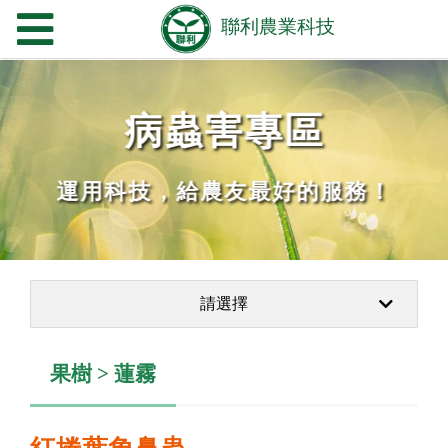
病蟲害專區
運用科技，給農友最好的服務！
請選擇
果樹 > 蓮霧