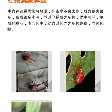
紅捲葉象鼻蟲
本蟲在蓮霧園常可發現，但密度不會太高，成蟲食害嫩
葉，形成很多小洞，並以已長成之葉片，從中剪開，捲
成包袱狀，產卵其中，幼蟲以其內之葉片為食，而後化
蛹。
