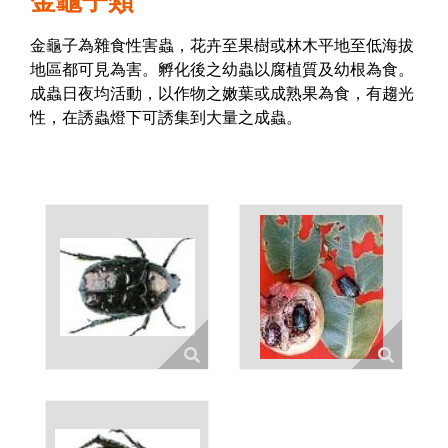
金龜子類
金龜子為雜食性害蟲，花卉至果樹或林木平地至低海拔
地區都可見為害。孵化後之幼蟲以腐植質及幼根為食。
成蟲日夜均活動，以作物之嫩葉或成熟果為食，有趨光
性，在誘蟲燈下可誘集到大量之成蟲。
