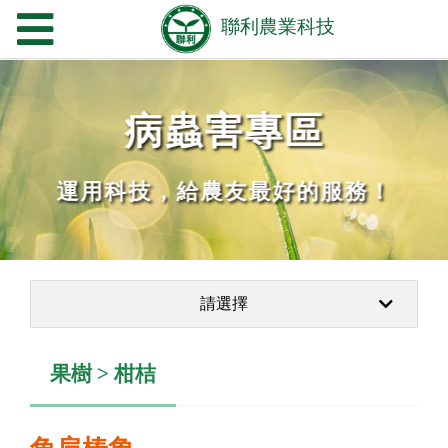
病蟲害專區
運用科技，給農友最好的服務！
請選擇
果樹 > 柑桔