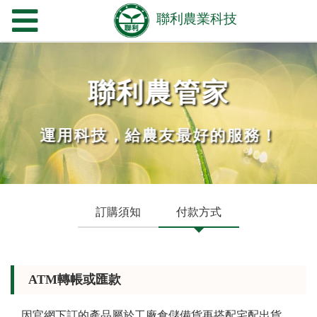
聯利農管家
運用科技，給農友最好的服務！
訂購須知
付款方式
ATM轉帳或匯款
因官網下訂的產品屬於工廠倉儲備貨再搭配宅配出貨，
